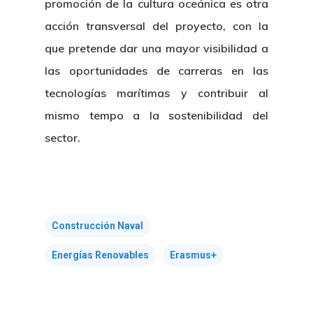
promoción de la cultura oceánica es otra
acción transversal del proyecto, con la
que pretende dar una mayor visibilidad a
las oportunidades de carreras en las
tecnologías marítimas y contribuir al
Nosotros
mismo tempo a la sostenibilidad del
sector.
Novedades
Organización
Directorio De Personal
Proyectos
Actualidad
Patronato
Eventos
Publicaciones
Construcción Naval
Identidad Corporativa
Energías Renovables
Erasmus+
Contratación
Memoria
Manual De Identidad
Contacto
Centro De Documentac
Transparencia
Empleo
Corporativa