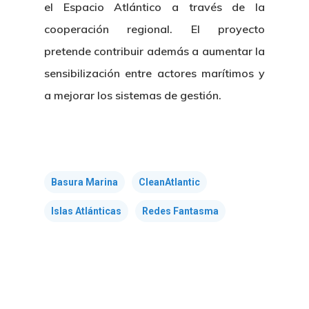
el Espacio Atlántico a través de la
cooperación regional. El proyecto
pretende contribuir además a aumentar la
sensibilización entre actores marítimos y
Nosotros
a mejorar los sistemas de gestión.
Novedades
Organización
Directorio De Personal
Proyectos
Actualidad
Basura Marina
CleanAtlantic
Patronato
Eventos
Publicaciones
Islas Atlánticas
Redes Fantasma
Identidad Corporativa
Contratación
Memoria
Manual De Identidad
Contacto
Centro De Documentac
Transparencia
Empleo
Corporativa
Gobierno Abie
Boletín De Noticias
Licitaciones
Logo CETMAR