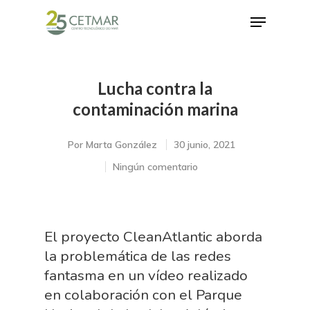
Lucha contra la
Hit enter to search or ESC to close
contaminación marina
Por
Marta González
30 junio, 2021
Ningún comentario
El proyecto CleanAtlantic aborda
la problemática de las redes
fantasma en un vídeo realizado
en colaboración con el Parque