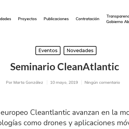
Transparenc
dades
Proyectos
Publicaciones
Contratación
Gobierno Ab
Eventos
Novedades
Seminario CleanAtlantic
Por
Marta González
10 mayo, 2019
Ningún comentario
 europeo Cleantlantic avanzan en la mo
ologías como drones y aplicaciones móv