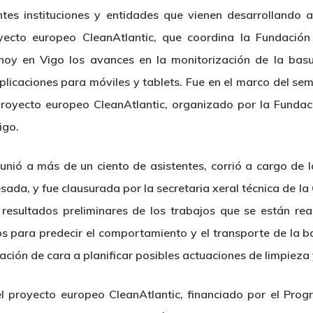
tes instituciones y entidades que vienen desarrollando a
yecto europeo CleanAtlantic, que coordina la Fundaci
o hoy en Vigo los avances en la monitorización de la bas
aplicaciones para móviles y tablets. Fue en el marco del se
royecto europeo CleanAtlantic, organizado por la Funda
igo.
unió a más de un ciento de asistentes, corrió a cargo de
ada, y fue clausurada por la secretaria xeral técnica de la 
 resultados preliminares de los trabajos que se están rea
 para predecir el comportamiento y el transporte de la b
ión de cara a planificar posibles actuaciones de limpieza y
el proyecto europeo CleanAtlantic, financiado por el Pr