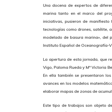
Una docena de expertos de diferen
marina tanto en el marco del pro
iniciativas, pusieron de manifiest
tecnologías como drones, satélite, 
modelado de basura marina», del p
Instituto Español de Oceanografía-V
La apertura de esta jornada, que re
Vigo, Paloma Rueda y Mª Victoria Bes
En ella también se presentaron los
avances en los modelos matemáticos
elaborar mapas de zonas de acumulac
Hit enter to search or ESC to close
Este tipo de trabajos son objeto d