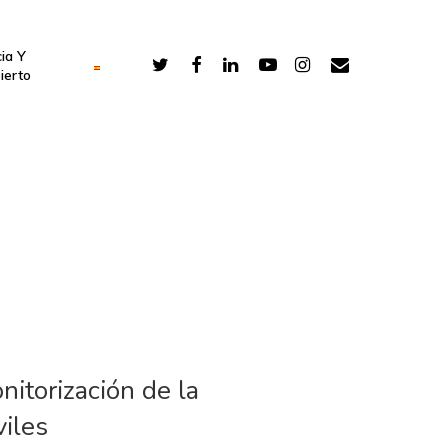
ia Y
ierto
nitorización de la
iles