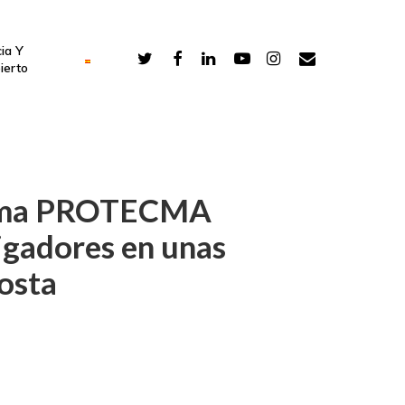
ia Y
ierto
forma PROTECMA
igadores en unas
costa