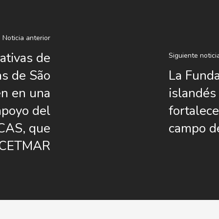
Noticia anterior
ativas de
Siguiente notici
as de São
La Funda
en en una
islandés
apoyo del
fortalece
CAS, que
campo de
n CETMAR