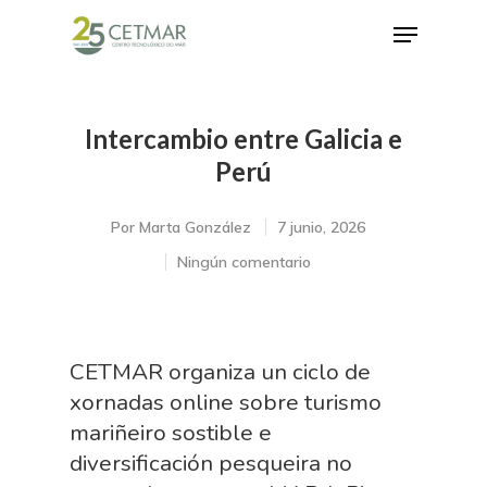
Intercambio entre Galicia e
Hit enter to search or ESC to close
Perú
Por
Marta González
7 junio, 2026
Ningún comentario
CETMAR organiza un ciclo de
xornadas online sobre turismo
mariñeiro sostible e
diversificación pesqueira no