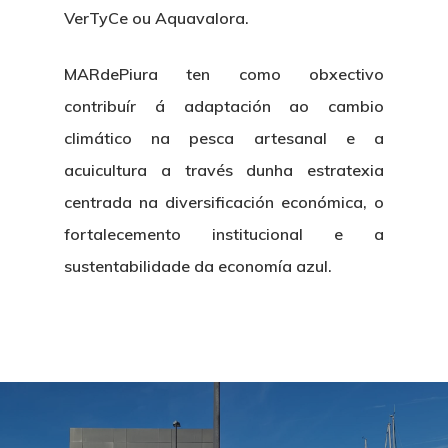
VerTyCe ou Aquavalora.
MARdePiura ten como obxectivo
Nosotros
contribuír á adaptación ao cambio
climático na pesca artesanal e a
Novedades
Organización
acuicultura a través dunha estratexia
Directorio De Personal
Proyectos
Actualidad
centrada na diversificación económica, o
fortalecemento institucional e a
Patronato
Eventos
Publicaciones
sustentabilidade da economía azul.
Identidad Corporativa
Contratación
Memoria
Manual De Identidad
Contacto
Centro De Documentac
Transparencia
Empleo
Corporativa
Gobierno Abie
Boletín De Noticias
Licitaciones
Logo CETMAR
Plan De Igualdad