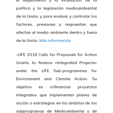
el seguimiento y la evaluación de la
política y la legislación medioambiental
de la Unión, y para evaluar y controlar los
factores, presiones y respuestas que
afectan al medio ambiente dentro y fuera
de la Unión.
Más información
Nosotros
-LIFE 2018 Calls for Proposals for Action
Grants to finance «Integrated Projects»
Novedades
Organización
under the LIFE Sub-programmes for
Directorio De Personal
Proyectos
Actualidad
Environment and Climate Action. Su
objetivo es cofinanciar proyectos
Patronato
Eventos
Publicaciones
integrados que implementen planes de
Identidad Corporativa
acción o estrategias en los ámbitos de los
Contratación
Memoria
Manual De Identidad
subprogramas de Medioambiente y de
Contacto