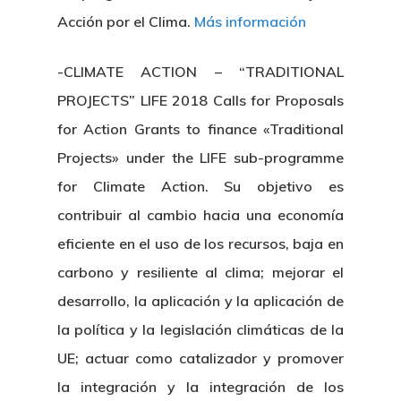
Centro De Documentac
Transparencia
Empleo
Corporativa
Acción por el Clima.
Más información
Gobierno Abie
Boletín De Noticias
Licitaciones
Logo CETMAR
-CLIMATE ACTION – “TRADITIONAL
Plan De Igualdad
PROJECTS” LIFE 2018 Calls for Proposals
for Action Grants to finance «Traditional
Projects» under the LIFE sub-programme
for Climate Action. Su objetivo es
contribuir al cambio hacia una economía
eficiente en el uso de los recursos, baja en
carbono y resiliente al clima; mejorar el
desarrollo, la aplicación y la aplicación de
la política y la legislación climáticas de la
UE; actuar como catalizador y promover
la integración y la integración de los