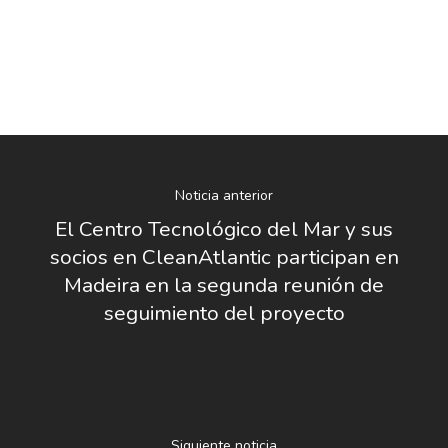
Nosotros
Novedades
Organización
Noticia anterior
El Centro Tecnológico del Mar y sus
Directorio De Personal
Proyectos
Actualidad
socios en CleanAtlantic participan en
Patronato
Eventos
Madeira en la segunda reunión de
Publicaciones
seguimiento del proyecto
Identidad Corporativa
Contratación
Memoria
Manual De Identidad
Contacto
Centro De Documentac
Transparencia
Empleo
Corporativa
Gobierno Abie
Boletín De Noticias
Licitaciones
Logo CETMAR
Siguiente noticia