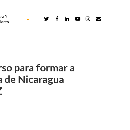
ia Y
ierto
rso para formar a
a de Nicaragua
Z