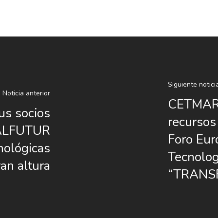
Siguiente notici
Noticia anterior
CETMAR h
s socios
recursos
RALFUTUR
Foro Eur
nológicas
Tecnolog
ran altura
“TRANSF