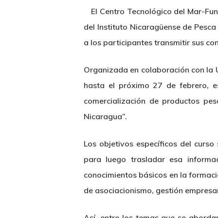
El Centro Tecnológico del Mar-Fu
del Instituto Nicaragüense de Pesca 
a los participantes transmitir sus c
Hit enter to search or ESC to close
Organizada en colaboración con la 
hasta el próximo 27 de febrero, 
comercialización de productos pes
Nicaragua”.
Los objetivos específicos del curs
para luego trasladar esa informa
conocimientos básicos en la formaci
de asociacionismo, gestión empresar
Así, entre los temas que se aborda