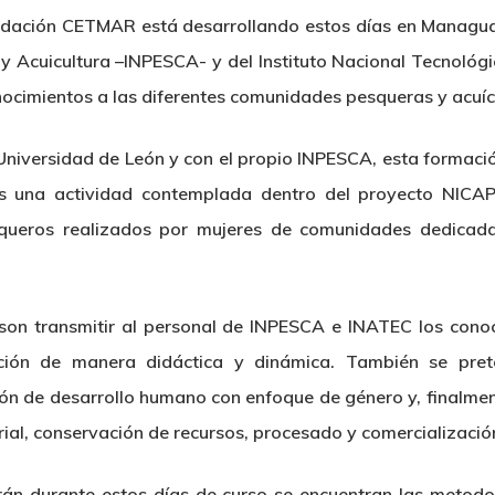
ndación CETMAR está desarrollando estos días en Managua
y Acuicultura –INPESCA- y del Instituto Nacional Tecnológi
onocimientos a las diferentes comunidades pesqueras y acuí
Universidad de León y con el propio INPESCA, esta formaci
es una actividad contemplada dentro del proyecto NICAP
queros realizados por mujeres de comunidades dedicada
o son transmitir al personal de INPESCA e INATEC los cono
ción de manera didáctica y dinámica. También se pret
ón de desarrollo humano con enfoque de género y, finalmen
ial, conservación de recursos, procesado y comercializació
rán durante estos días de curso se encuentran las metodo