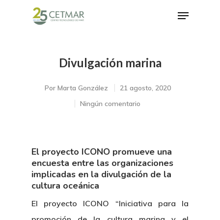
Divulgación marina
Hit enter to search or ESC to close
Por
Marta González
21 agosto, 2020
Ningún comentario
El proyecto ICONO promueve una
encuesta entre las organizaciones
implicadas en la divulgación de la
cultura oceánica
El proyecto ICONO “Iniciativa para la
promoción de la cultura marina y el