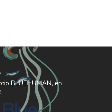
a
orcio BLUEHUMAN, en
R