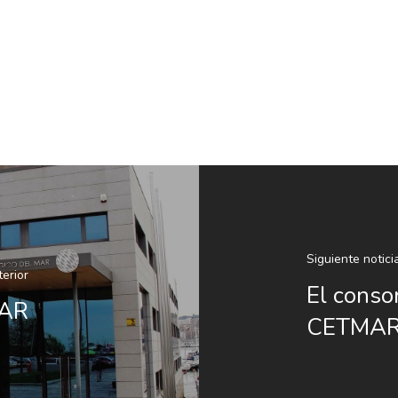
Siguiente notici
terior
El cons
MAR
CETMA