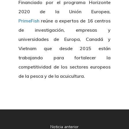
Financiado por el programa Horizonte
2020 de la Unión Europea,
PrimeFish
reúne a expertos de 16 centros
de investigación, empresas y
universidades de Europa, Canadá y
Vietnam que desde 2015 están
trabajando para fortalecer la
competitividad de los sectores europeos
Nosotros
de la pesca y de la acuicultura.
Novedades
Organización
Directorio De Personal
Proyectos
Actualidad
Patronato
Eventos
Publicaciones
Noticia anterior
Identidad Corporativa