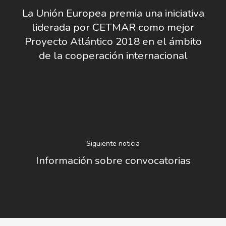
Contratación
Memoria
La Unión Europea premia una iniciativa
Manual De Identidad
Contacto
liderada por CETMAR como mejor
Centro De Documentac
Transparencia
Empleo
Corporativa
Proyecto Atlántico 2018 en el ámbito
Gobierno Abie
Boletín De Noticias
de la cooperación internacional
Licitaciones
Logo CETMAR
Plan De Igualdad
Siguiente noticia
Información sobre convocatorias