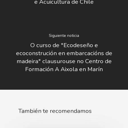
e Acuicultura de Chile
Novedades
Organización
Directorio De Personal
Proyectos
Actualidad
Patronato
Eventos
Publicaciones
Siguiente noticia
O curso de "Ecodeseño e
Identidad Corporativa
Contratación
Memoria
ecoconstrución en embarcacións de
Manual De Identidad
Contacto
madeira" clausurouse no Centro de
Centro De Documentac
Transparencia
Empleo
Corporativa
Formación A Aixola en Marín
Gobierno Abie
Boletín De Noticias
Licitaciones
Logo CETMAR
Plan De Igualdad
También te recomendamos