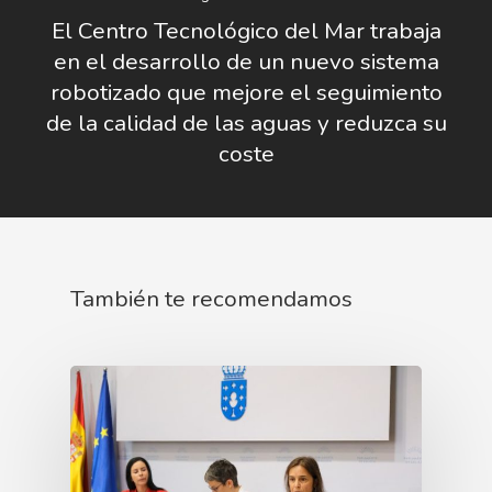
Directorio De Personal
Proyectos
Actualidad
El Centro Tecnológico del Mar trabaja
en el desarrollo de un nuevo sistema
Patronato
Eventos
Publicaciones
robotizado que mejore el seguimiento
Identidad Corporativa
de la calidad de las aguas y reduzca su
Contratación
Memoria
coste
Manual De Identidad
Contacto
Centro De Documentac
Transparencia
Empleo
Corporativa
Gobierno Abie
Boletín De Noticias
Licitaciones
Logo CETMAR
Plan De Igualdad
También te recomendamos