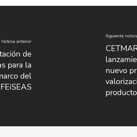
Siguiente notici
Noticia anterior
CETMAR p
tación de
lanzami
s para la
nuevo pr
marco del
valoriza
LIFEiSEAS
producto