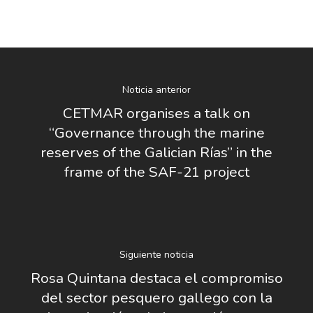
Nosotros
Noticia anterior
Novedades
Organización
CETMAR organises a talk on
“Governance through the marine
Directorio De Personal
Proyectos
Actualidad
reserves of the Galician Rías” in the
Patronato
frame of the SAF-21 project
Eventos
Publicaciones
Identidad Corporativa
Contratación
Memoria
Manual De Identidad
Contacto
Centro De Documentac
Transparencia
Empleo
Corporativa
Siguiente noticia
Gobierno Abie
Rosa Quintana destaca el compromiso
Boletín De Noticias
Licitaciones
Logo CETMAR
del sector pesquero gallego con la
Plan De Igualdad