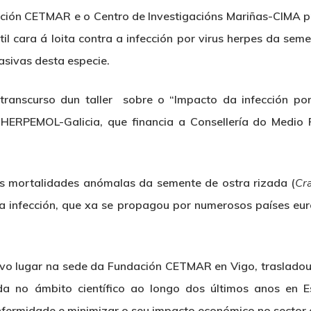
ción CETMAR e o Centro de Investigacións Mariñas-CIMA pr
til cara á loita contra a infección por virus herpes da sem
sivas desta especie.
ranscurso dun taller sobre o “Impacto da infección por 
ERPEMOL-Galicia, que financia a Consellería do Medio 
as mortalidades anómalas da semente de ostra rizada (
Cr
a infección, que xa se propagou por numerosos países eur
ivo lugar na sede da Fundación CETMAR en Vigo, trasladous
da no ámbito científico ao longo dos últimos anos en Es
nfermidade e minimizar o seu impacto económico no sector o