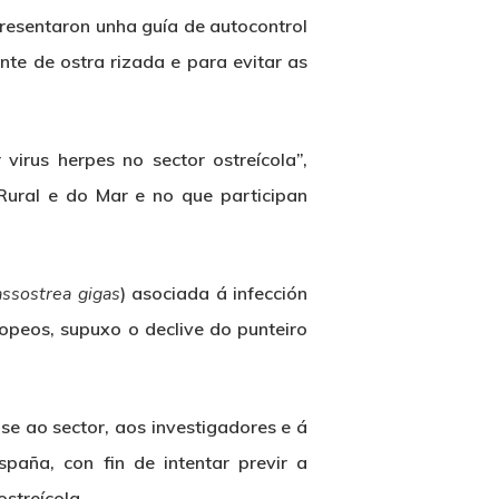
esentaron unha guía de autocontrol
ente de ostra rizada e para evitar as
virus herpes no sector ostreícola”,
Rural e do Mar e no que participan
assostrea gigas
) asociada á infección
opeos, supuxo o declive do punteiro
e ao sector, aos investigadores e á
paña, con fin de intentar previr a
streícola.