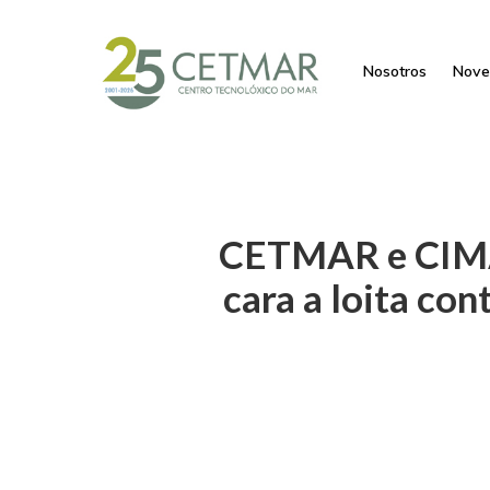
Nosotros
Nove
CETMAR e CIMA 
cara a loita con