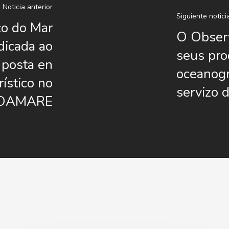
Noticia anterior
Siguiente notici
co do Mar
O Observ
dicada ao
seus pro
 posta en
oceanogr
ístico no
servizo 
PROAMARE