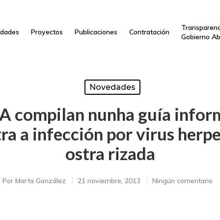
Transparenc
dades
Proyectos
Publicaciones
Contratación
Gobierno Ab
Novedades
compilan nunha guía informa
tra a infección por virus her
ostra rizada
Por
Marta González
21 noviembre, 2013
Ningún comentario