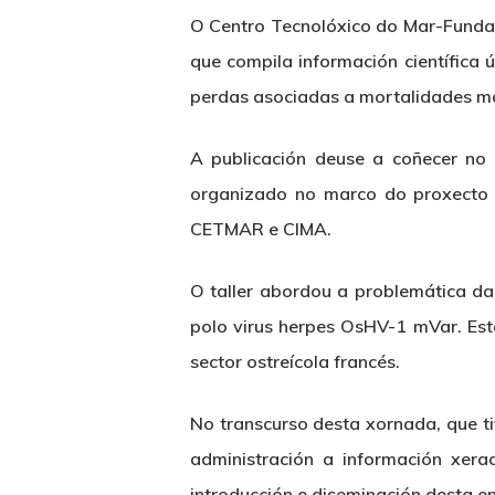
O Centro Tecnolóxico do Mar-Funda
que compila información científica ú
perdas asociadas a mortalidades ma
Hit enter to search or ESC to close
A publicación deuse a coñecer no t
organizado no marco do proxecto H
CETMAR e CIMA.
O taller abordou a problemática d
polo virus herpes OsHV-1 mVar. Est
sector ostreícola francés.
No transcurso desta xornada, que t
administración a información xera
introducción e diseminación desta e