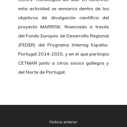
Nosotros
esta actividad se enmarca dentro de los
objetivos de divulgación científica del
Novedades
Organización
proyecto MARRISK, financiado a través
Directorio De Personal
Proyectos
Actualidad
del Fondo Europeo de Desarrollo Regional
(FEDER) del Programa Interreg España-
Patronato
Eventos
Publicaciones
Portugal 2014-2020, y en el que participa
Identidad Corporativa
CETMAR junto a otros socios gallegos y
Contratación
Memoria
Manual De Identidad
del Norte de Portugal.
Contacto
Centro De Documentac
Transparencia
Empleo
Corporativa
Gobierno Abie
Boletín De Noticias
Licitaciones
Logo CETMAR
Plan De Igualdad
Noticia anterior