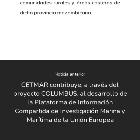
Gobierno Abie
comunidades rurales y áreas costeras de
Boletín De Noticias
Licitaciones
Logo CETMAR
dicha provincia mozambicana.
Plan De Igualdad
Noticia anterior
CETMAR contribuye, a través del
proyecto COLUMBUS, al desarrollo de
la Plataforma de Información
Compartida de Investigación Marina y
Marítima de la Unión Europea