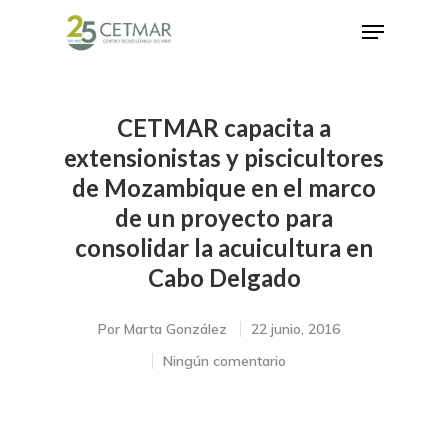
CETMAR capacita a
Hit enter to search or ESC to close
extensionistas y piscicultores
de Mozambique en el marco
de un proyecto para
consolidar la acuicultura en
Cabo Delgado
Por
Marta González
22 junio, 2016
Ningún comentario