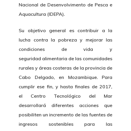
Nacional de Desenvolvimento de Pesca e
Aquacultura (IDEPA).
Su objetivo general es contribuir a la
lucha contra la pobreza y mejorar las
Nosotros
condiciones de vida y
seguridad alimentaria de las comunidades
Novedades
Organización
rurales y áreas costeras de la provincia de
Directorio De Personal
Proyectos
Actualidad
Cabo Delgado, en Mozambique. Para
cumplir ese fin, y hasta finales de 2017,
Patronato
Eventos
Publicaciones
el Centro Tecnológico del Mar
Identidad Corporativa
desarrollará diferentes acciones que
Contratación
Memoria
Manual De Identidad
posibiliten un incremento de las fuentes de
Contacto
Centro De Documentac
Transparencia
Empleo
Corporativa
ingresos sostenibles para las