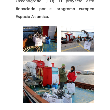
Oceanografía (IEO). El proyecto está
financiado por el programa europeo
Espacio Atlántico.
Nosotros
Novedades
Organización
Directorio De Personal
Proyectos
Actualidad
Patronato
Eventos
Publicaciones