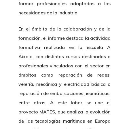
formar profesionales adaptados a las
Nosotros
necesidades de la industria.
Novedades
Organización
En el ámbito de la colaboración y de la
Directorio De Personal
Proyectos
Actualidad
formación, el informe destaca la actividad
Patronato
formativa realizada en la escuela A
Eventos
Publicaciones
Aixola, con distintos cursos destinados a
Identidad Corporativa
Contratación
Memoria
profesionales vinculados con el sector en
Manual De Identidad
Contacto
ámbitos como reparación de redes,
Centro De Documentac
Transparencia
Empleo
Corporativa
velería, mecánica y electricidad básica o
Gobierno Abie
Boletín De Noticias
Licitaciones
reparación de embarcaciones neumáticas,
Logo CETMAR
entre otras. A este labor se une el
Plan De Igualdad
proyecto MATES, que analiza la evolución
de las tecnologías marítimas en Europa