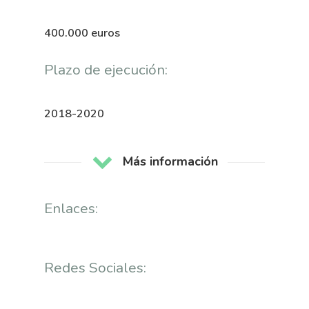
Publicaciones
Identidad Corporativa
Contratación
Memoria
400.000 euros
Manual De Identidad
Contacto
Centro De Documentac
Transparencia
Plazo de ejecución:
Empleo
Corporativa
Gobierno Abie
Boletín De Noticias
Licitaciones
Logo CETMAR
2018-2020
Plan De Igualdad
Más información
Enlaces:
Redes Sociales: