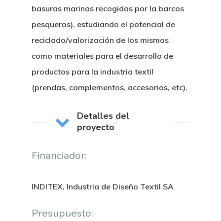
basuras marinas recogidas por la barcos
pesqueros), estudiando el potencial de
reciclado/valorización de los mismos
como materiales para el desarrollo de
productos para la industria textil
(prendas, complementos, accesorios, etc).
Detalles del
proyecto
Nosotros
Financiador:
Novedades
Organización
INDITEX, Industria de Diseño Textil SA
Directorio De Personal
Proyectos
Actualidad
Presupuesto:
Patronato
Eventos