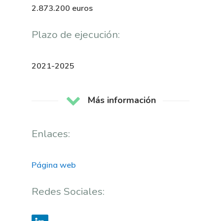
2.873.200 euros
Directorio De Personal
Proyectos
Actualidad
Patronato
Plazo de ejecución:
Eventos
Publicaciones
Identidad Corporativa
Contratación
Memoria
2021-2025
Manual De Identidad
Contacto
Centro De Documentac
Transparencia
Empleo
Corporativa
Más información
Gobierno Abie
Boletín De Noticias
Licitaciones
Logo CETMAR
Enlaces:
Plan De Igualdad
Página web
Redes Sociales: