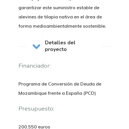
garantizar este suministro estable de
alevines de tilapia nativa en el área de
forma medioambientalmente sostenible.
Detalles del
proyecto
Financiador:
Programa de Conversión de Deuda de
Nosotros
Mozambique frente a España (PCD)
Novedades
Organización
Presupuesto:
Directorio De Personal
Proyectos
Actualidad
200.550 euros
Patronato