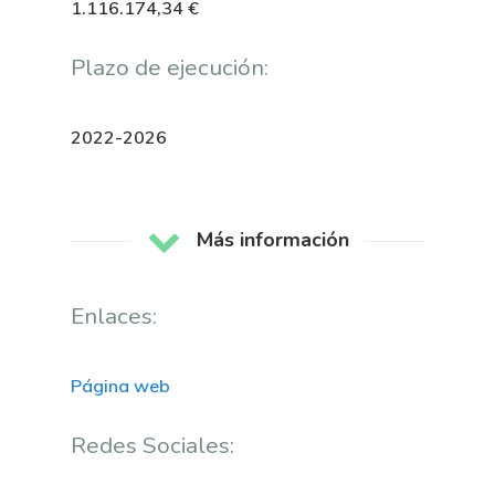
1.116.174,34 €
Plazo de ejecución:
2022-2026
Más información
Nosotros
Novedades
Organización
Enlaces:
Directorio De Personal
Proyectos
Actualidad
Página web
Patronato
Eventos
Publicaciones
Redes Sociales:
Identidad Corporativa
Contratación
Memoria