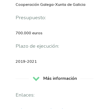
Nosotros
Cooperación Galega-Xunta de Galicia
Novedades
Organización
Presupuesto:
Directorio De Personal
Proyectos
Actualidad
700.000 euros
Patronato
Eventos
Publicaciones
Plazo de ejecución:
Identidad Corporativa
Contratación
Memoria
Manual De Identidad
Contacto
2019-2021
Centro De Documentac
Transparencia
Empleo
Corporativa
Gobierno Abie
Boletín De Noticias
Licitaciones
Logo CETMAR
Más información
Plan De Igualdad
Enlaces: