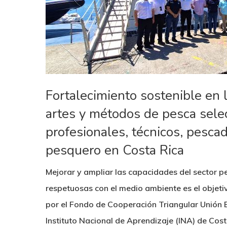
Fortalecimiento sostenible en
Hit enter to search or ESC to close
artes y métodos de pesca selec
profesionales, técnicos, pescad
pesquero en Costa Rica
Mejorar y ampliar las capacidades del sector p
respetuosas con el medio ambiente es el objeti
por el Fondo de Cooperación Triangular Unión E
Instituto Nacional de Aprendizaje (INA) de Cos