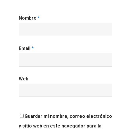
Eventos
Publicaciones
Identidad Corporativa
Contratación
Nombre
*
Memoria
Manual De Identidad
Contacto
Centro De Documentac
Transparencia
Empleo
Corporativa
Gobierno Abie
Boletín De Noticias
Licitaciones
Logo CETMAR
Email
*
Plan De Igualdad
Web
Guardar mi nombre, correo electrónico
y sitio web en este navegador para la