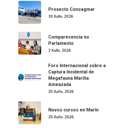
Manual De Identidad
Contacto
Proxecto Consagmar
Centro De Documentac
Transparencia
Ofertas De Traballo
Corporativa
30 Xullo, 2026
Goberno Aber
Boletín De Novas
Licitacións
Logo CETMAR
Comparecencia no
Plan De Igualdade
Parlamento
2 Xullo, 2026
Foro Internacional sobre a
Captura Incidental de
Megafauna Mariña
Ameazada
25 Xuño, 2026
Novos cursos en Marín
25 Xuño, 2026