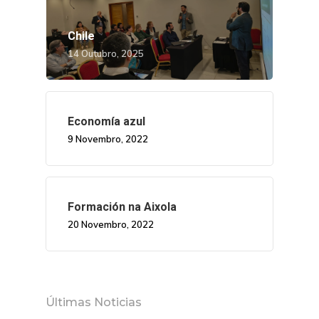
Chile
14 Outubro, 2025
Economía azul
9 Novembro, 2022
Nós
Novidades
Organización
Formación na Aixola
20 Novembro, 2022
Directorio De Persoal
Proxectos
Eventos
Padroado
Novidades
Publicacións
Identidade Corporativa
Últimas Noticias
Contratación
Memoria