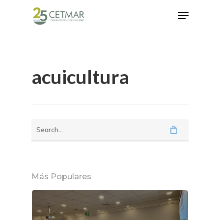
Hit enter to search or ESC to close
acuicultura
Más Populares